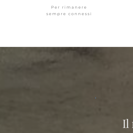
Per rimanere
sempre connessi
Il