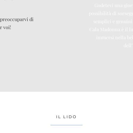
Godetevi una giorn
possibilità di sorseg
 preoccuparvi di
semplici e genuini
r voi!
Cala Madonna è il lu
immersi nella bel
dell
IL LIDO