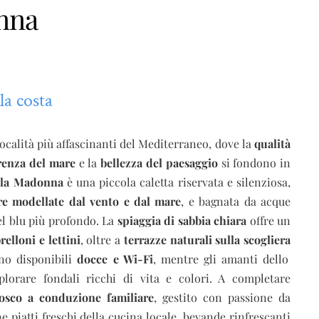
nna
la costa
ocalità più affascinanti del Mediterraneo, dove la
qualità
renza del mare
e la
bellezza del paesaggio
si fondono in
la Madonna
è una piccola caletta riservata e silenziosa,
re modellate dal vento e dal mare
, e bagnata da acque
l blu più profondo. La
spiaggia di sabbia chiara
offre un
elloni e lettini
, oltre a
terrazze naturali sulla scogliera
ono disponibili
docce e Wi-Fi
, mentre gli amanti dello
lorare fondali ricchi di vita e colori. A completare
osco a conduzione familiare
, gestito con passione da
e piatti freschi della cucina locale, bevande rinfrescanti