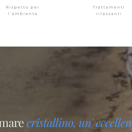
Rispetto per
Trattamenti
l’ambiente
rilassanti
 mare
cristallino, un'
eccellent