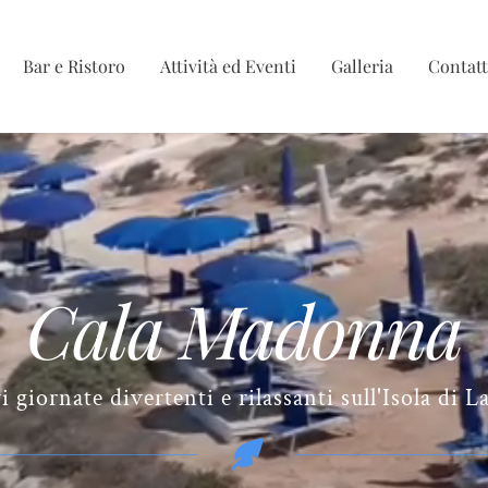
Bar e Ristoro
Attività ed Eventi
Galleria
Contatt
Cala Madonna
i giornate divertenti e rilassanti sull'Isola di 