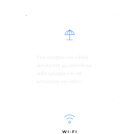
AMPIA SPIAGGIA
Una spiaggia con sabbia
dorata con 44 ombrelloni
sulla spiaggia e 61 sul
terrazzino executive
WI-FI