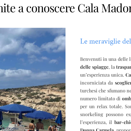
nite a conoscere Cala Mado
Le meraviglie del
Benvenuti in una delle l
delle spiagge
, la
traspa
un’esperienza unica.
Ca
incorniciata da
scoglie
turchesi che sfumano ne
numero limitato di
ombr
per un relax totale. S
snorkeling possono esp
l’esperienza, il
bar-chi
Donna Carmela
, propon