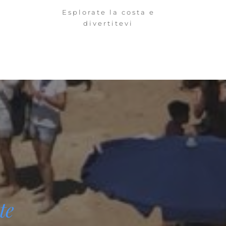
Esplorate la costa e
divertitevi
e 