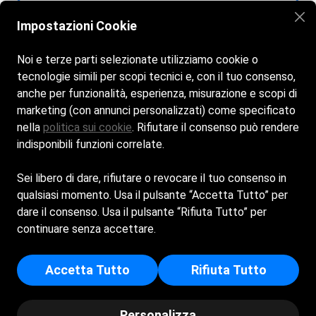
0:00
0:00
Impostazioni Cookie
Noi e terze parti selezionate utilizziamo cookie o
tecnologie simili per scopi tecnici e, con il tuo consenso,
Home
La spiaggia
Bar e Ristoro
anche per funzionalità, esperienza, misurazione e scopi di
Attività ed Eventi
Galleria
Contatti
marketing (con annunci personalizzati) come specificato
nella
politica sui cookie
. Rifiutare il consenso può rendere
indisponibili funzioni correlate.
Spiaggia aperta tutti i giorni dalle 7:30 alle 21:00
Sei libero di dare, rifiutare o revocare il tuo consenso in
Bar & Ristorante aperto tutti i giorni dalle 7:30 alle 21:00
qualsiasi momento. Usa il pulsante “Accetta Tutto” per
dare il consenso. Usa il pulsante “Rifiuta Tutto” per
Cookie Policy
Privacy Policy
continuare senza accettare.
MAGGIORE CARMELA - Sede Legale: CONTRADA CALA
MADONNA - 92031 - LAMPEDUSA E LINOSA (AG) - Iscritta al
Accetta Tutto
Rifiuta Tutto
registro delle imprese di Agrigento - p.i/c.f: 02175630843 -
Numero REA: AG - 172191
Personalizza