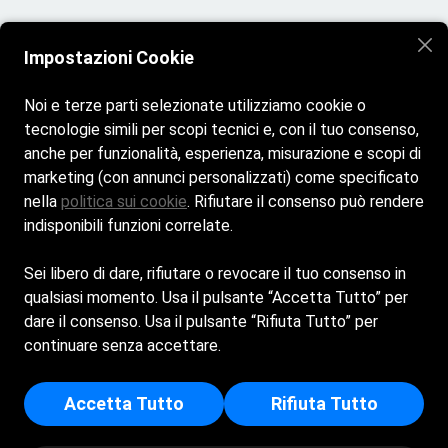
Impostazioni Cookie
Noi e terze parti selezionate utilizziamo cookie o
tecnologie simili per scopi tecnici e, con il tuo consenso,
Home
La spiaggia
Bar e Ristoro
anche per funzionalità, esperienza, misurazione e scopi di
Attività ed Eventi
Galleria
Contatti
marketing (con annunci personalizzati) come specificato
nella
politica sui cookie
. Rifiutare il consenso può rendere
indisponibili funzioni correlate.
Spiaggia aperta tutti i giorni dalle 7:30 alle 21:00
Sei libero di dare, rifiutare o revocare il tuo consenso in
Bar & Ristorante aperto tutti i giorni dalle 7:30 alle 21:00
qualsiasi momento. Usa il pulsante “Accetta Tutto” per
dare il consenso. Usa il pulsante “Rifiuta Tutto” per
Cookie Policy
Privacy Policy
continuare senza accettare.
MAGGIORE CARMELA - Sede Legale: CONTRADA CALA
MADONNA - 92031 - LAMPEDUSA E LINOSA (AG) - Iscritta al
Accetta Tutto
Rifiuta Tutto
registro delle imprese di Agrigento - p.i/c.f: 02175630843 -
Numero REA: AG - 172191